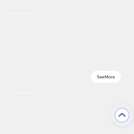
​통아저씨 커스텀
큐브 에어볼 커스텀