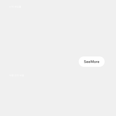
사격 게임툴
SeeMore
대형 전자 퍼즐