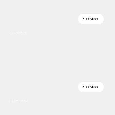
SeeMore
가챠 드럼세탁기
SeeMore
​그림맞추기 커스텀